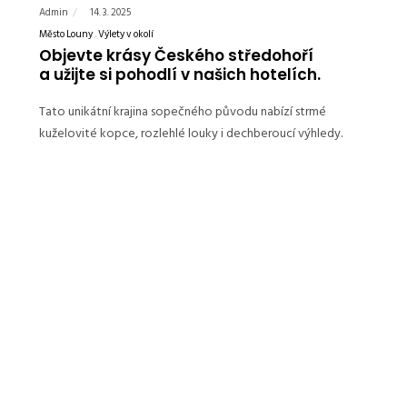
Admin
14. 3. 2025
Město Louny
Výlety v okolí
Objevte krásy Českého středohoří
a užijte si pohodlí v našich hotelích.
Tato unikátní krajina sopečného původu nabízí strmé
kuželovité kopce, rozlehlé louky i dechberoucí výhledy.
Pokud hledáte ideální místo pro výlet nebo aktivní
dovolenou, oblast kolem Loun je perfektní volbou. Ať už
jste turisté, cyklisté nebo…
READ MORE
LATEST POSTS
Proč navštívit Louny? Objevte skryté perly
města nad Ohří