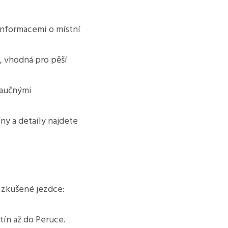
 informacemi o místní
, vhodná pro pěší
naučnými
ny a detaily najdete
i zkušené jezdce:
ětín až do Peruce.