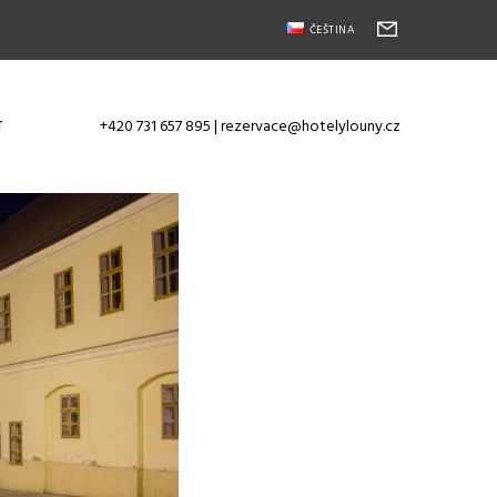
ČEŠTINA
+420 731 657 895
|
rezervace@hotelylouny.cz
T