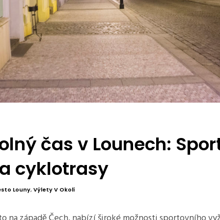
olný čas v Lounech: Sport
 a cyklotrasy
sto Louny
,
Výlety V Okolí
 na západě Čech, nabízí široké možnosti sportovního vyžit