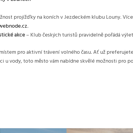
nost projížďky na koních v Jezdeckém klubu Louny. Více
.webnode.cz
.
stické akce
– Klub českých turistů pravidelně pořádá výlety
místem pro aktivní trávení volného času. Ať už preferujet
aci u vody, toto město vám nabídne skvělé možnosti pro 