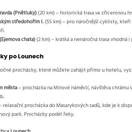
ravda (Pnětluky)
(20 km) – historická trasa se zříceninou h
kým středohořím I.
(55 km) – pro náročnější cyklisty, kteří 
ří.
 (Ejemova chata)
(2 km) – krátká a nenáročná trasa vhodná i 
ky po Lounech
čné procházky, které můžete zahájit přímo u hotelu, vyz
m města
– procházka na Mírové náměstí, návštěva chrámu s
b.
 relaxační procházka do Masarykových sadů, kde je k disp
anový park. Procházky podél řeky.
vity v Lounech