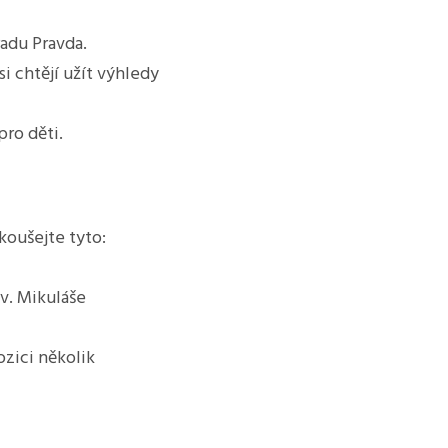
radu Pravda.
si chtějí užít výhledy
pro děti.
koušejte tyto:
v. Mikuláše
ozici několik