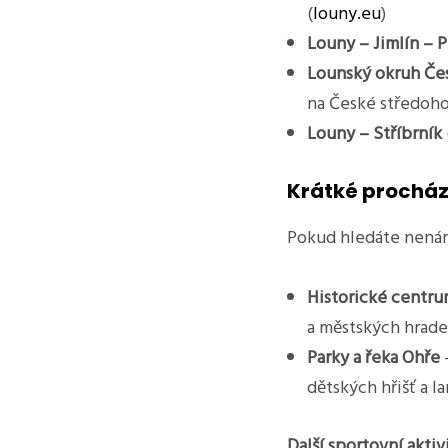
(
louny.eu
)
Louny – Jimlín – P
Lounský okruh Čes
na České středoho
Louny – Stříbrník
Krátké procház
Pokud hledáte nenáro
Historické centru
a městských hrade
Parky a řeka Ohře
–
dětských hřišť a l
Další sportovní akti