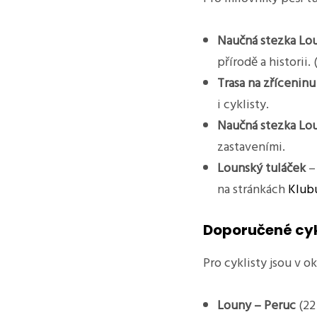
Naučná stezka Lo
přírodě a historii. 
Trasa na zříceninu
i cyklisty.
Naučná stezka Lo
zastaveními.
Lounský tuláček
– 
na stránkách
Klubu
Doporučené cy
Pro cyklisty jsou v 
Louny – Peruc
(22