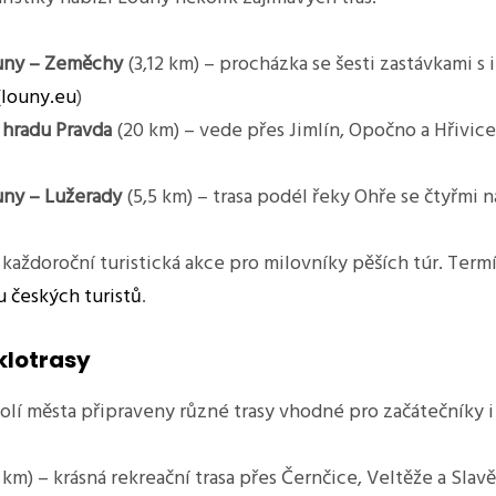
uny – Zeměchy
(3,12 km) – procházka se šesti zastávkami s
(
louny.eu
)
 hradu Pravda
(20 km) – vede přes Jimlín, Opočno a Hřivice
uny – Lužerady
(5,5 km) – trasa podél řeky Ohře se čtyřmi 
každoroční turistická akce pro milovníky pěších túr. Termí
 českých turistů
.
klotrasy
okolí města připraveny různé trasy vhodné pro začátečníky 
 km) – krásná rekreační trasa přes Černčice, Veltěže a Slav