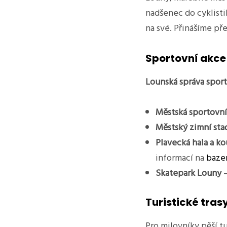
nadšenec do cyklistik
na své. Přinášíme pře
Sportovní akce 
Lounská správa sport
Městská sportovní
Městský zimní sta
Plavecká hala a ko
informací na
baze
Skatepark Louny
–
Turistické trasy
Pro milovníky pěší tu