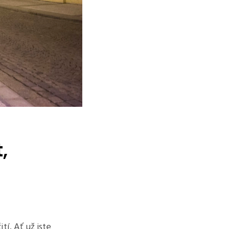
,
í. Ať už jste