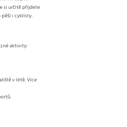
 si určitě přijdete
pěší i cyklisty.
zné aktivity:
iště v létě. Více
portů.