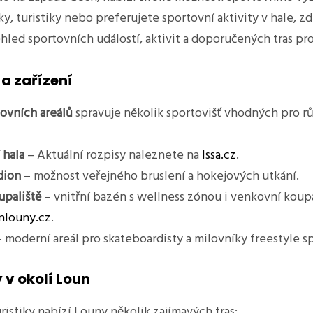
y, turistiky nebo preferujete sportovní aktivity v hale, zde
hled sportovních událostí, aktivit a doporučených tras pro 
a zařízení
ovních areálů
spravuje několik sportovišť vhodných pro rů
 hala
– Aktuální rozpisy naleznete na
lssa.cz
.
dion
– možnost veřejného bruslení a hokejových utkání.
upaliště
– vnitřní bazén s wellness zónou i venkovní koupal
nlouny.cz
.
 moderní areál pro skateboardisty a milovníky freestyle s
 v okolí Loun
ristiky nabízí Louny několik zajímavých tras: