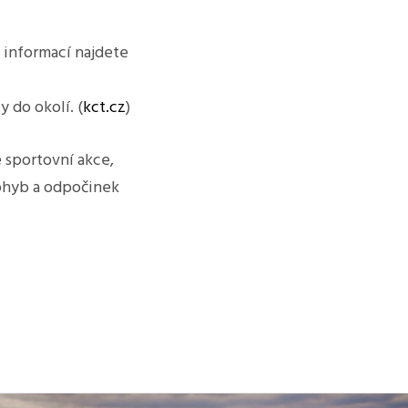
 informací najdete
 do okolí. (
kct.cz
)
e sportovní akce,
pohyb a odpočinek